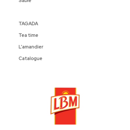
Sablé
TAGADA
Tea time
L’amandier
Catalogue