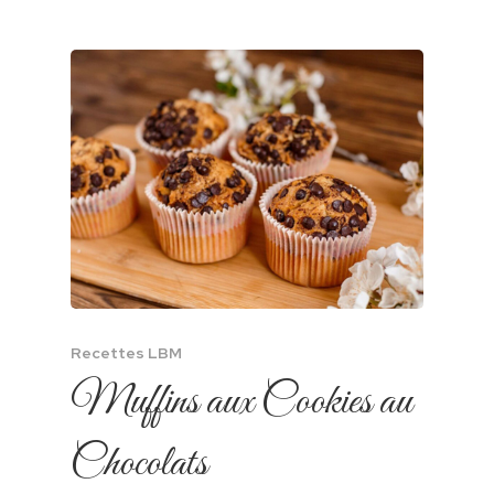
Crème À Tartiner Bu
Cracker’s
Creme À Tartiner Bis
Cacahuetes « Peanu
Pate À Tartiner Biscu
Cacao « Chocos »
Recettes LBM
Muffins aux Cookies au
Chocolats