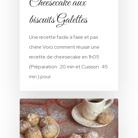
Cheesecake aux
biscuits Galettes
A Propos
Une recette facile à faire et pas
chère Voici comment réussir une
Nos Produits
recette de cheesecake en 1h05
Nos Recettes
Biscuits LBM
(Préparation : 20 min et Cuisson : 45
min ) pour…
Cookies
Biscuits Enrobé
Contact
P’tin Matin
Tagada
Biscuits Sans Sucres
العربية
Galettes
Tresor
Minceur
Nos Cakes
Sablé
Prouta
Muffins
Nos Crèmes À Tartiner
Tea Time
Prouta Aux Pépites
Mini Cake
Crème À Tartiner Sp
Autres Produits