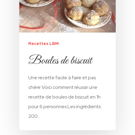
Chocolat
L’amandier
Browniz
Crème À Tartiner No
Chocoquik
Et Cacao
Le Gourmant
Amandiz
Cacao Poudre
Crème À Tartiner Mi
Kingo
Halfiz
Sans Sucre
Recettes LBM
Chocos
Speculoos
Crème À Tartiner Bu
Boules de biscuit
Cracker’s
Creme À Tartiner Bis
Une recette facile à faire et pas
Cacahuetes « Peanu
chère Voici comment réussir une
Pate À Tartiner Biscu
recette de boules de biscuit en 1h
Cacao « Chocos »
pour 6 personnes Les ingrédients:
200…