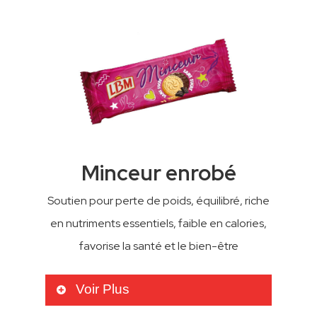
12
Biscuits par paquet
100
Grammes poids net
10
Minceur enrobé
Soutien pour perte de poids, équilibré, riche
Paquets par carton
en nutriments essentiels, faible en calories,
favorise la santé et le bien-être
Ingrédients
Voir Plus
Farine, graisse végétale, maltitol,