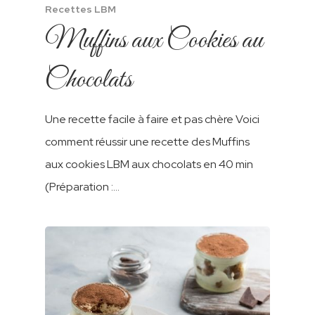
Recettes LBM
lactosérum, agents de levée
Muffins aux Cookies au
(pyrophosphate de sodium,
bicarbonate de sodium, bicarbonate
Chocolats
d’ammonium), sel, émulsifiant (lécithine
de sojaE322), arôme vanille.
Une recette facile à faire et pas chère Voici
comment réussir une recette des Muffins
aux cookies LBM aux chocolats en 40 min
(Préparation :…