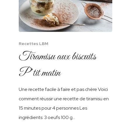
Recettes LBM
Tiramisu aux biscuits
P’tit matin
A Propos
Nos Produits
Une recette facile à faire et pas chère Voici
comment réussir une recette de tiramisu en
Nos Recettes
Biscuits LBM
15 minutes pour 4 personnes Les
Cookies
Biscuits Enrobé
Contact
ingrédients: 3 oeufs 100 g…
P’tin Matin
Tagada
Biscuits Sans Sucres