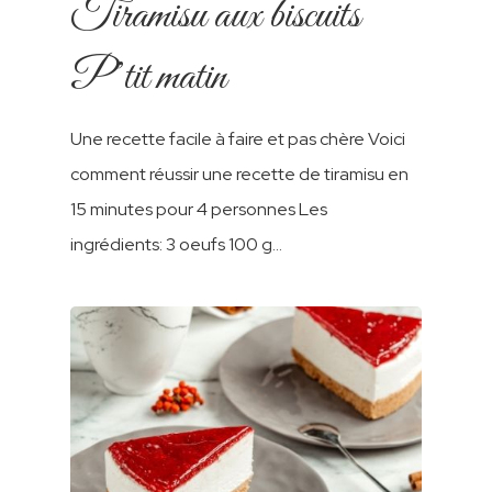
Tiramisu aux biscuits
P’tit matin
Une recette facile à faire et pas chère Voici
A Propos
comment réussir une recette de tiramisu en
Nos Produits
15 minutes pour 4 personnes Les
ingrédients: 3 oeufs 100 g…
Nos Recettes
Biscuits LBM
Cookies
Biscuits Enrobé
Contact
P’tin Matin
Tagada
Biscuits Sans Sucres
العربية
Galettes
Tresor
Minceur
Nos Cakes
Sablé
Prouta
Muffins
Nos Crèmes À Tartiner