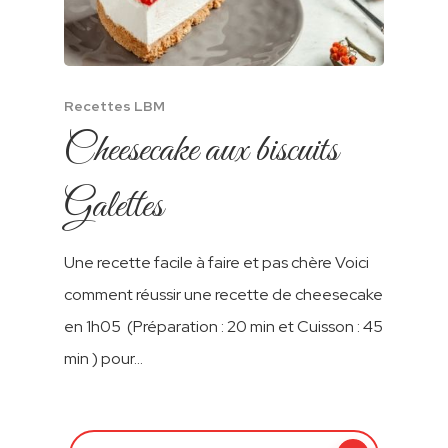
Tea Time
Prouta Aux Pépites
Mini Cake
Crème À Tartiner Sp
Autres Produits
Chocolat
L’amandier
Browniz
Crème À Tartiner No
Chocoquik
Et Cacao
Le Gourmant
Amandiz
Cacao Poudre
Recettes LBM
Crème À Tartiner Mi
Cheesecake aux biscuits
Kingo
Halfiz
Sans Sucre
Chocos
Speculoos
Galettes
Crème À Tartiner Bu
Cracker’s
Creme À Tartiner Bis
Une recette facile à faire et pas chère Voici
Cacahuetes « Peanu
comment réussir une recette de cheesecake
en 1h05 (Préparation : 20 min et Cuisson : 45
Pate À Tartiner Biscu
min ) pour…
Cacao « Chocos »