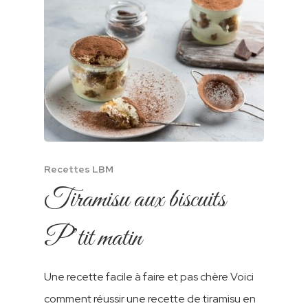
Recettes LBM
A Propos
Tiramisu aux biscuits
Nos Produits
P’tit matin
Nos Recettes
Biscuits LBM
Une recette facile à faire et pas chère Voici
Cookies
Biscuits Enrobé
Contact
comment réussir une recette de tiramisu en