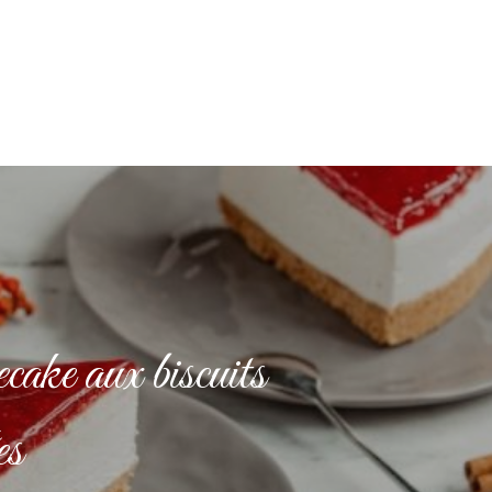
cake aux biscuits
es