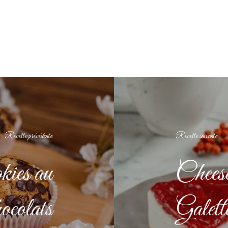
Recette précédente
Recette suivante
ies au
Cheese
colats
Galett