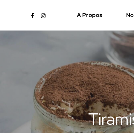
A Propos
No
Tirami