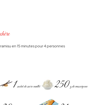
 chère
tiramisu en 15 minutes pour 4 personnes
1
250
sachet de sucre vanillé
g de mascarpone