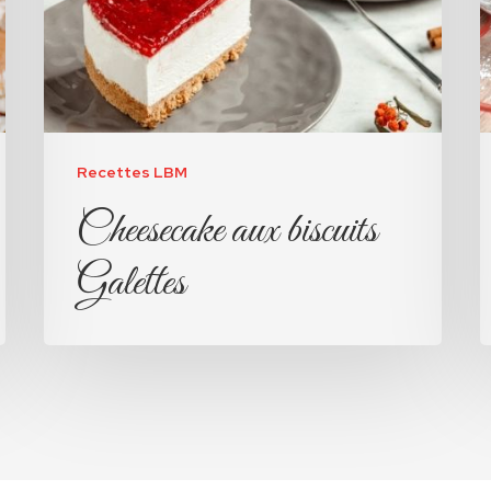
Recettes LBM
Cheesecake aux biscuits
Galettes