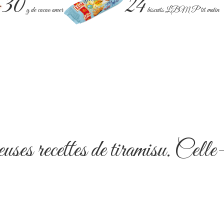
30
24
g de cacao amer
biscuits LBM P’tit matin
ses recettes de tiramisu. Celle-ci