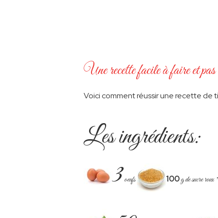
Une recette facile à faire et pas
Voici comment réussir une recette de 
Hit enter to search or ESC to close
Les ingrédients:
3
100
oeufs
g de sucre roux