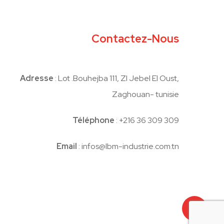
Contactez-Nous
Adresse
: Lot .Bouhejba 111, ZI Jebel El Oust,
Zaghouan- tunisie
Téléphone
: +216 36 309 309
Email
: infos@lbm-industrie.com.tn