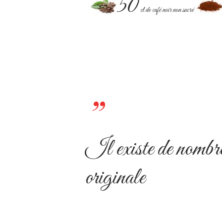
50
cl de café
noir non sucré
”
Il existe de nombreu
originale